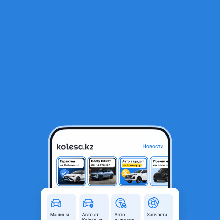
RU
Открыть приложение
1
/
4
185-70r14 KAYTOON RP68
12 500 ₸
Город
Алматы, Алматинская