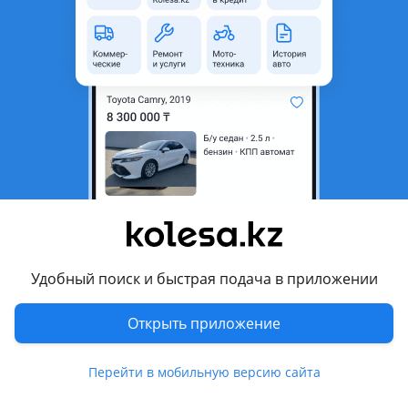
область
Состояние
Новая
Сезонность
Летние
Ширина
185 мм
Высота профиля
70
Диаметр
R14
Возможна рассрочка или
Да
кредит
Есть доставка
Да
Удобный поиск и быстрая подача в приложении
Комментарий продавца
Новый комплект летних шин KAYTOON RP68
Открыть приложение
Производство заводской Китай
Перейти в мобильную версию сайта
Размер 185-70r14