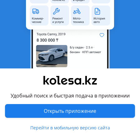
неактуальным.
Город
Жезказган, Улытауская
область
Поколение
1997 - 2004 Y61
Кузов
Внедорожник
Объем двигателя, л
4.5 (бензин)
Пробег
240 000 км
Коробка передач
Механика
Привод
Полный привод
Удобный поиск и быстрая подача в приложении
Руль
Слева
Растаможен в Казахстане
Да
Открыть приложение
Комментарий продавца
Перейти в мобильную версию сайта
Продам в хорошем состоянии. Рассматриваю варианты