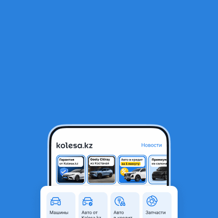
RU
Открыть приложение
1
/
9
Nissan Patrol 1999 года
11 000 000 ₸
Объявление находится в архиве и может быть