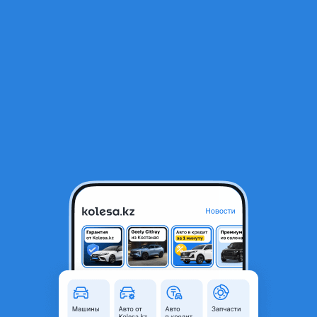
RU
Открыть приложение
1
/
3
Губа бампера переднего
33 500 ₸
Город
Караганда, Карагандинская