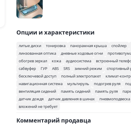
Опции и характеристики
литые диски
тонировка
панорамная крыша
спойлер
линзованная оптика
дневные ходовые огни
противотум
обогрев зеркал
кожа
аудиосистема
встроенный телеф
сабвуфер
ГУР
ABS
SRS
зимний режим
спортивный
бесключевой доступ
полный электропакет
климат-конт
навигационная система
мультируль
подогрев руля
по
вентиляция сидений
память сидений
память руля
пар
датчик дождя
датчик давления в шинах
пневмоподвеска
вложений не требует
Комментарий продавца