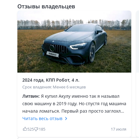
Отзывы владельцев
2024 года, КПП Робот, 4 л.
Срок владения: Менее 6 месяцев
Литвин:
Я купил Акулу именно так я называл
свою машину в 2019 году. Но спустя год машина
начала ломаться. Первый раз просто заглохла
посреди дороги. В дилерском центре сделали
Читать весь отзыв
ремонт, но после этого неполадки возникали
525
185
17 июля
еще несколько раз. Мне обидно, досадно, эта