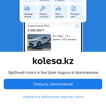
Город
Алматы, Алматинская
область
Состояние
Б/y
Оригинальность
Оригинал
Код запчасти
545
Возможна рассрочка или
Да
кредит
Есть доставка
Да
Подходит на авто
Удобный поиск и быстрая подача в приложении
Toyota Caldina
Toyota Camry
Открыть приложение
Toyota Carina ED
Перейти в мобильную версию сайта
Toyota Celica