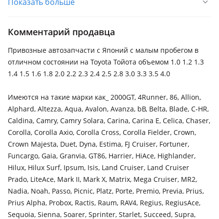
Показать больше
Toyota Ipsum
Toyota Picnic
Комментарий продавца
Toyota Previa
Привозные автозапчасти с Японий с малым пробегом в
Toyota Vista
отличном состоянии на Toyota Тойота объемом 1.0 1.2 1.3
Toyota Carina E
1.4 1.5 1.6 1.8 2.0 2.2 2.3 2.4 2.5 2.8 3.0 3.3 3.5 4.0
Toyota Corona Exiv
Имеются на такие марки как_ 2000GT, 4Runner, 86, Allion,
Alphard, Altezza, Aqua, Avalon, Avanza, bB, Belta, Blade, C-HR,
Caldina, Camry, Camry Solara, Carina, Carina E, Celica, Chaser,
Corolla, Corolla Axio, Corolla Cross, Corolla Fielder, Crown,
Crown Majesta, Duet, Dyna, Estima, FJ Cruiser, Fortuner,
Funcargo, Gaia, Granvia, GT86, Harrier, HiAce, Highlander,
Hilux, Hilux Surf, Ipsum, Isis, Land Cruiser, Land Cruiser
Prado, LiteAce, Mark II, Mark X, Matrix, Mega Cruiser, MR2,
Nadia, Noah, Passo, Picnic, Platz, Porte, Premio, Previa, Prius,
Prius Alpha, Probox, Ractis, Raum, RAV4, Regius, RegiusAce,
Sequoia, Sienna, Soarer, Sprinter, Starlet, Succeed, Supra,