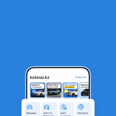
RU
Открыть приложение
1
/
27
Toyota Camry 2012 года
6 200 000 ₸
Объявление находится в архиве и может быть