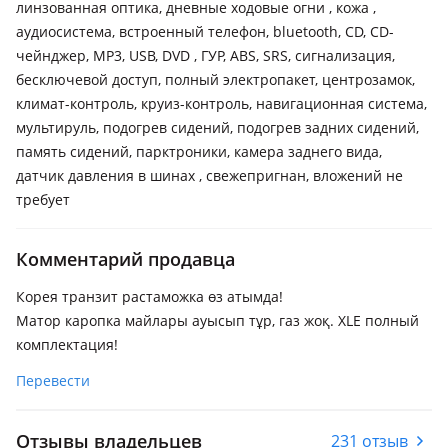
линзованная оптика, дневные ходовые огни , кожа ,
аудиосистема, встроенный телефон, bluetooth, CD, CD-
чейнджер, MP3, USB, DVD , ГУР, ABS, SRS, сигнализация,
бесключевой доступ, полный электропакет, центрозамок,
климат-контроль, круиз-контроль, навигационная система,
мультируль, подогрев сидений, подогрев задних сидений,
память сидений, парктроники, камера заднего вида,
датчик давления в шинах , свежепригнан, вложений не
требует
Комментарий продавца
Корея транзит растаможка өз атымда!
Матор каропка майлары ауысып тұр, газ жоқ. XLE полный
комплектация!
Перевести
Отзывы владельцев
231 отзыв