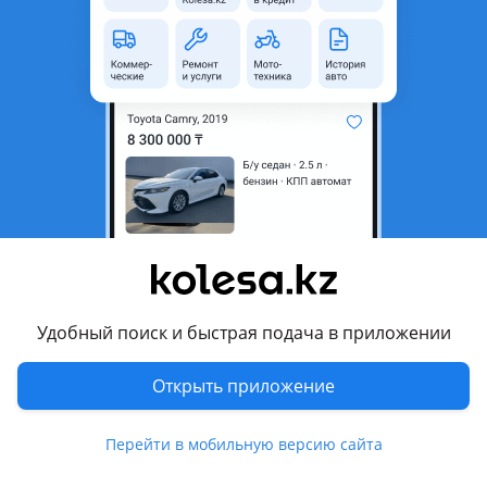
неактуальным.
Город
Актау, Мангистауская
область
Поколение
2011 - 2014 XV50
Кузов
Седан
Объем двигателя, л
2.5 (бензин)
Пробег
220 000 км
Коробка передач
Автомат
Привод
Передний привод
Удобный поиск и быстрая подача в приложении
Руль
Слева
Цвет
серый металлик
Открыть приложение
Растаможен в Казахстане
Нет
Перейти в мобильную версию сайта
литые диски, тонировка, люк , ксенон, хрустальная оптика,