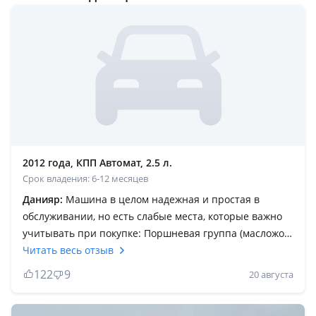
2012 года, КПП Автомат, 2.5 л.
Срок владения: 6-12 месяцев
Данияр:
Машина в целом надежная и простая в
обслуживании, но есть слабые места, которые важно
учитывать при покупке: Поршневая группа (масложор)
На Камри 50-го кузова двигатель 2.5 (2AR-FE) страдает
Читать весь отзыв
масложором. Проблема в том, что с завода стоят
122
9
20 августа
поршни с тонкими маслосъёмными кольцами и
уменьшенными дренажными отверстиями. Масло не