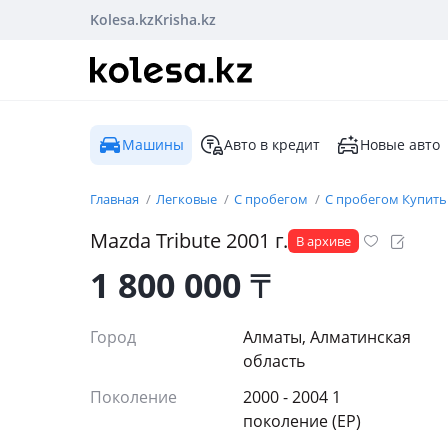
Kolesa.kz
Krisha.kz
Машины
Авто в кредит
Новые авто
Главная
Легковые
С пробегом
С пробегом Купить
Mazda
Tribute
2001
г.
В архиве
1 800 000
₸
Город
Алматы, Алматинская
область
Поколение
2000 - 2004 1
поколение (EP)