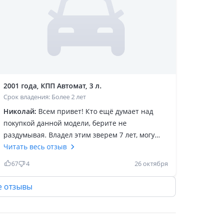
2001 года, КПП Автомат, 3 л.
Срок владения: Более 2 лет
Николай:
Всем привет! Кто ещё думает над
покупкой данной модели, берите не
раздумывая. Владел этим зверем 7 лет, могу
сказать, что это отличный кроссовер за такие
Читать весь отзыв
деньги. Тачка пушка, двигатель мощный,
67
4
26 октября
неприхотливый. Коробка выносливая,
отличная проходимость по снегу и
е отзывы
бездорожью. Высокий клиренс и большая
грузоподъёмность 900 кг, а у конкурентов едва
достигает 500 кг. Ходовка не убиваемая, если