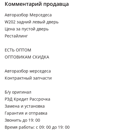
Комментарий продавца
1997 - 2001 W202/S202 рестайлинг, 1993 - 1997 W202/S202
Авторазбор Мерседеса
Mercedes-Benz C 240
W202 задний левый дверь
1997 - 2001 W202/S202 рестайлинг
Цена за пустой дверь
Mercedes-Benz C 250
Рестайлинг
1997 - 2001 W202/S202 рестайлинг, 1993 - 1997 W202/S202
ЕСТЬ ОПТОМ
Mercedes-Benz C 280
ОПТОВИКАМ СКИДКА
1997 - 2001 W202/S202 рестайлинг, 1993 - 1997 W202/S202
Mercedes-Benz C 36 AMG
Авторазбор мерседеса
Контрактный запчасти
1993 - 1997 W202/S202
Б/у оригинал
РЭД Кредит Рассрочка
Замена и установка
Гарантия и отправка
Звонить до 19: 00
Время работы: с 09: 00 до 19: 00