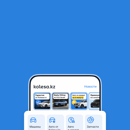
RU
Открыть приложение
В начало
1
/
2
W202 задний левый дверь
10 000 ₸
Город
Алматы, Алматинская