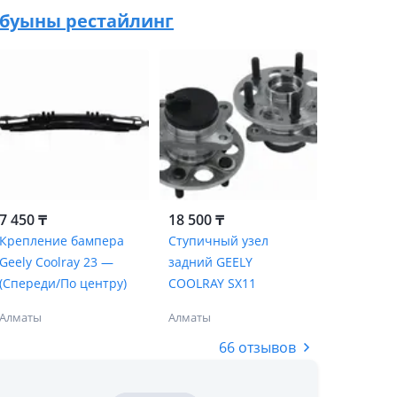
 1 буыны рестайлинг
7 450 ₸
18 500 ₸
Крепление бампера
Ступичный узел
Geely Coolray 23 —
задний GEELY
(Спереди/По центру)
COOLRAY SX11
Алматы
Алматы
66 отзывов