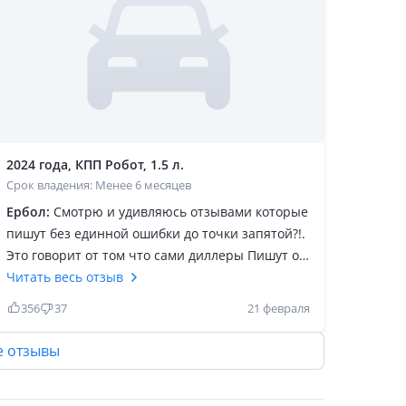
2024 года, КПП Робот, 1.5 л.
Срок владения: Менее 6 месяцев
Ербол:
Смотрю и удивляюсь отзывами которые
пишут без единной ошибки до точки запятой?!.
Это говорит от том что сами диллеры Пишут от
левых аккаунтов отзывы. Я вот думаю покупать
Читать весь отзыв
или нет?! Хотелось бы от реально владельца
356
37
21 февраля
отзыв данного авто. У меня стоит выбор между
Селтос и Кулрей. Дизаин, вид авто все
е отзывы
нравится. Но вот одно но (китай) дает
задуматься. Если есть кто читает реальный