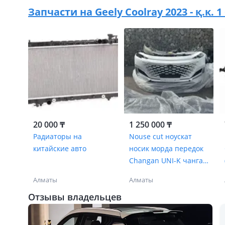
Запчасти на
Geely Coolray 2023 - қ.к.
20 000 ₸
1 250 000 ₸
Радиаторы на
Nouse cut ноускат
китайские авто
носик морда передок
Changan UNI-K чанган
бампер
Алматы
Алматы
Отзывы владельцев