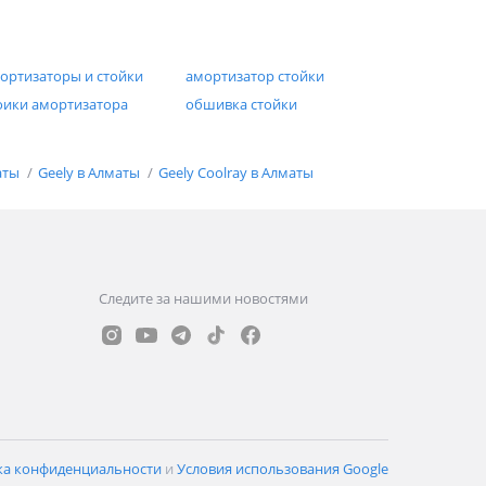
владелец, напишите как есть, стоит или нет?!
Какие есть минусы и какие же плюсы. Как
говорится хочется и колится. Старую машину
ортизаторы и стойки
амортизатор стойки
не хочу покупать за такую сумму. Да и эту беру
оики амортизатора
обшивка стойки
50/50 в кредит
аты
Geely в Алматы
Geely Coolray в Алматы
Следите за нашими новостями
ка конфиденциальности
и
Условия использования Google