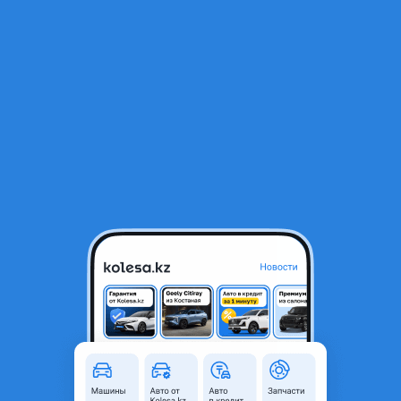
RU
Открыть приложение
1
/
20
Toyota 4Runner 2005 года
10 500 000 ₸
История авто
322 393 ₸
Ежемесячный платёж