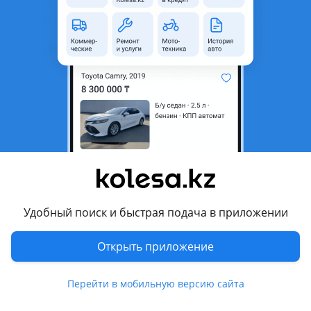
1 575 000 ₸
Первоначальный взнос
Рассчитать Кредит
Город
Алматы, Алматинская
область
Поколение
2003 - 2009 4 поколение
(N21)
Кузов
Внедорожник
Объем двигателя, л
4 (бензин)
Пробег
386 160 км
Удобный поиск и быстрая подача в приложении
Коробка передач
Автомат
Открыть приложение
Привод
Полный привод
Руль
Слева
Перейти в мобильную версию сайта
Цвет
бронза