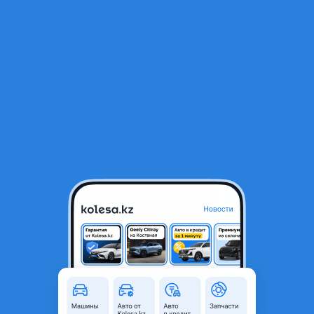
RU
Открыть приложение
1
/
8
Передний бампер левый Lexus LX600
130 000 ₸
Город
Алматы, Алматинская