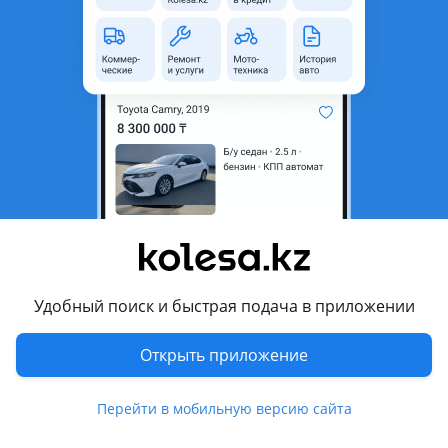
область
Состояние
Новая
Оригинальность
Оригинал
Код запчасти
52113-60902
Есть доставка
Да
Подходит на авто
Lexus LX 700h
2021 - н.в. 4 поколение
Lexus LX 600
Удобный поиск и быстрая подача в приложении
2021 - н.в. 4 поколение
Открыть приложение
Комментарий продавца
Передний бампер левая сторона для Lexus LX500d LX600
Перейти в мобильную версию сайта
LX700h 2021-2026, Левый часть бампера LX 600