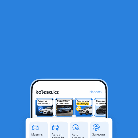
RU
Открыть приложение
1
/
6
Nissan Micra 1997 года
1 000 000 ₸
Объявление находится в архиве и может быть