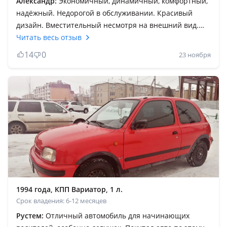
Александр:
Экономичный, динамичный, комфортный,
надёжный. Недорогой в обслуживании. Красивый
дизайн. Вместительный несмотря на внешний вид.
Очень надёжный. Судя по тому сколько он
Читать весь отзыв
эксплуатировался. Никогда не подводил. Тёплый
14
0
23 ноября
автомобиль с хорошей шумоизоляцией в базовой
версии. Очень не дорогой в обслуживании. Легко
найти комплектующие. На двигатель, ходовую часть,
салон и кузовные запчасти. Может конкурировать с
любыми автомобилями в этом классе. И выигрывает в
ценовом сегменте. Недаром этот автомобиль заслужил
одобрение и уважение!
1994 года, КПП Вариатор, 1 л.
Срок владения: 6-12 месяцев
Рустем:
Отличный автомобиль для начинающих