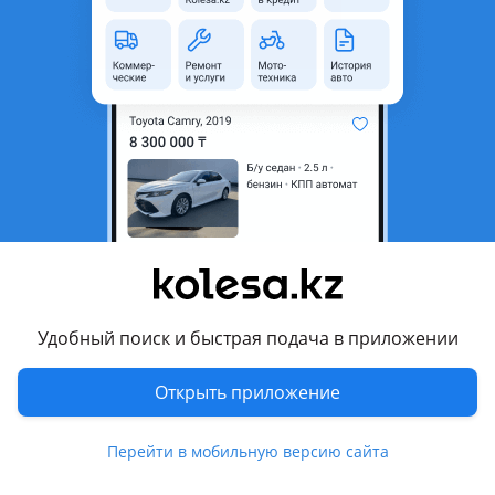
неактуальным.
Город
Усть-Каменогорск,
Восточно-Казахстанская
область
Поколение
1992 - 2003 K11
Кузов
Хэтчбек
Объем двигателя, л
1 (бензин)
Пробег
100 000 км
Коробка передач
Механика
Привод
Передний привод
Удобный поиск и быстрая подача в приложении
Руль
Слева
Открыть приложение
Растаможен в Казахстане
Да
Перейти в мобильную версию сайта
Комментарий продавца