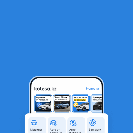
RU
Открыть приложение
1
/
5
Радар, датчик, заслонка Hyundai Santa Fe
45 000 ₸
Город
Уральск, Западно-