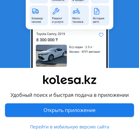
Казахстанская область
Состояние
Новая
Оригинальность
Оригинал
Код запчасти
86980P6000CA
86990P6020EBR
86990P6000CA
86980P6020EBR 99120P6001
99130P6001
Комментарий продавца
Датчик слепых зон, наличие Уральск
Удобный поиск и быстрая подача в приложении
Радар (датчик слепых зон)
99120P6001
Открыть приложение
99130P6001
Заслонка
Перейти в мобильную версию сайта
86980P6000CA 86990P6020EBR
86990P6000CA 86980P6020EBR