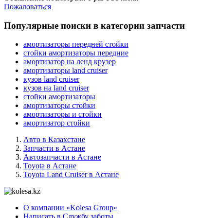
Пожаловаться
Популярные поиски в категории запчасти
амортизаторы передней стойки
стойки амортизаторы передние
амортизатор на ленд крузер
амортизаторы land cruiser
кузов land cruiser
кузов на land cruiser
стойки амортизаторы
амортизаторы стойки
амортизаторы и стойки
амортизатор стойки
Авто в Казахстане
Запчасти в Астане
Автозапчасти в Астане
Toyota в Астане
Toyota Land Cruiser в Астане
О компании «Kolesa Group»
Написать в Службу заботы