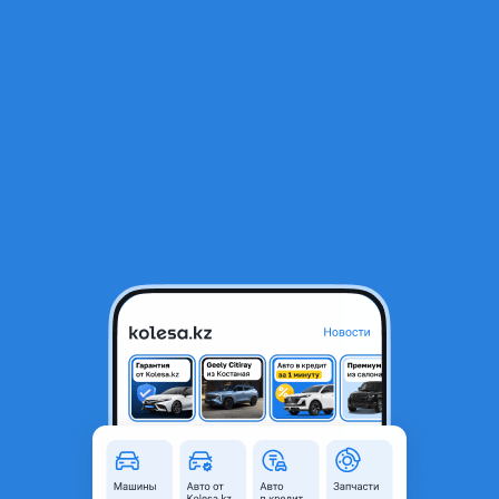
RU
Открыть приложение
В начало
1
/
2
БАМПЕР ПЕРЕДНИЙ TOYOTA CAMRY 50 (12-14) RUSSIA EUROPE
(HYBRID)
27 000 ₸