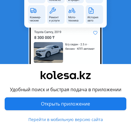
Объявление находится в архиве и может быть
неактуальным.
Город
Алматы, Алматинская
область
Состояние
Новая
Комментарий продавца
Широкий асcортимент запчастей по кузову на различные
модели. Отправка по Казахстану. Доставка по г. Алматы.
Отличное качество. Гарантия.
Удобный поиск и быстрая подача в приложении
Наличие и цену уточняйте по телефону. Если не доступен
пишите мы обязательно ответим.
Открыть приложение
Перевести
Перейти в мобильную версию сайта
Другие объявления продавца