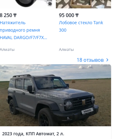
8 250 ₸
95 000 ₸
Натяжитель
Лобовое стекло Tank
приводного ремня
300
HAVAL DARGO/F7/F7X
2.0/TANK 300
Алматы
Алматы
18 отзывов
2023 года, КПП Автомат, 2 л.