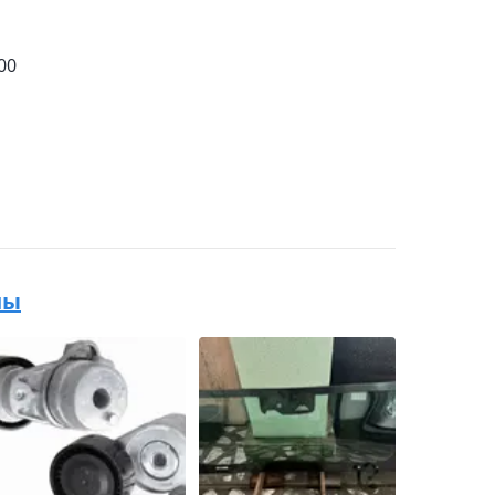
00
ны