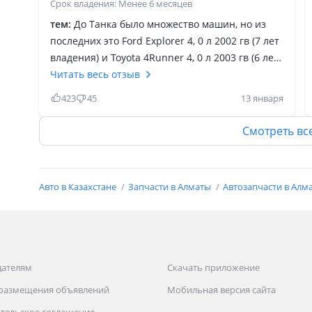
Срок владения: Менее 6 месяцев
тем:
До Танка было множество машин, но из
последних это Ford Explorer 4, 0 л 2002 гв (7 лет
владения) и Toyota 4Runner 4, 0 л 2003 гв (6 лет
владения). Коротко и конкретно опишу свои
Читать весь отзыв
ощущения от владения Tank 300. Привод парт
423
45
13 января
тайм не для всех. Для меня как бы не проблема
ездить зимой на заднем приводе, но для
Смотреть вс
человека не опытного советую хорошо
подумать покупать Парт тайм или Момент по
требованию Боркварнер (такой скоро тоже
Авто в Казахстане
Запчасти в Алматы
Автозапчасти в Алм
будет продаваться). В конце концов раньше все
мы ездили на заднем приводе жиги, Волги,
москвичи и т. Д. Двигатель не совсем от Ауди.
Производитель та же компания но
конструктивно он другой. Главное блок
дателям
Скачать приложение
Чугунный и динамика хорошая. Меня
 размещения объявлений
Мобильная версия сайта
порадовала шумка, музыка добротная
Инфинити, клиренс, железное составляющее