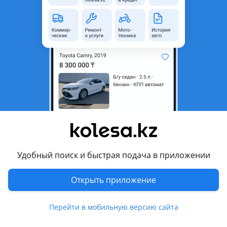
область
Состояние
Новая
Подходит на авто
BMW 520
1995 - 2000 E39
BMW 525
1995 - 2000 E39
BMW 528
Показать больше
1995 - 2000 E39
Удобный поиск и быстрая подача в приложении
BMW 728
Комментарий продавца
1994 - 1998 E38
Открыть приложение
Педаль газа новая от БМВ Е39.Е38. Так же в наличии
большой ассортимент привозных запчастей с Японии на
Перейти в мобильную версию сайта
БМВ Х5 е53, Е70, Е60, Е39, Е65, Ф10