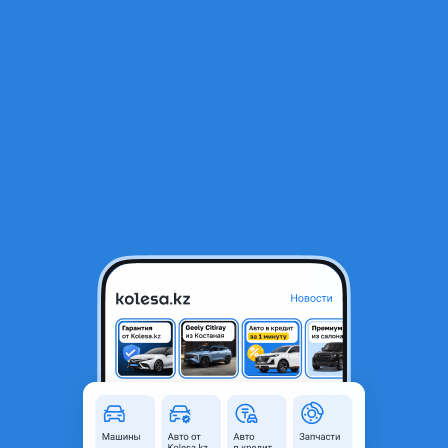
RU
Открыть приложение
1
/
14
Панель на Ниссан санни
1 000 ₸
Объявление находится в архиве и может быть