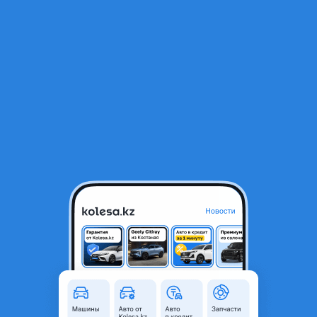
RU
Открыть приложение
В начало
1
/
2
Капот
72 100 ₸
Город
Караганда, Карагандинская