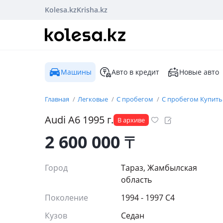
Kolesa.kz
Krisha.kz
Машины
Авто в кредит
Новые авто
Главная
Легковые
С пробегом
С пробегом Купить
Audi
A6
1995
г.
В архиве
2 600 000
₸
Город
Тараз, Жамбылская
область
Поколение
1994 - 1997 C4
Кузов
Седан