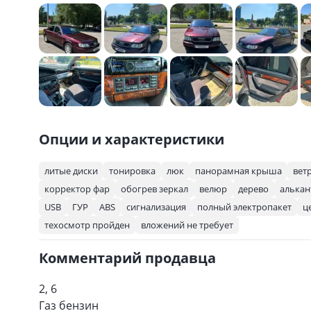
Опции и характеристики
литые диски
тонировка
люк
панорамная крыша
вет
корректор фар
обогрев зеркал
велюр
дерево
алькан
USB
ГУР
ABS
сигнализация
полный электропакет
ц
техосмотр пройден
вложений не требует
Комментарий продавца
2, 6
Газ бензин