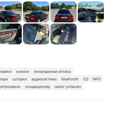
ровики
ксенон
линзованная оптика
тара
шторки
аудиосистема
bluetooth
CD
MP3
ентрозамок
кондиционер
налог уплачен