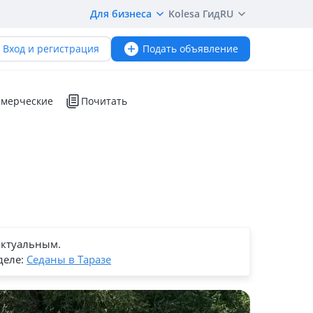
Для бизнеса
Kolesa Гид
RU
Вход и регистрация
Подать объявление
мерческие
Почитать
актуальным.
деле:
Седаны в Таразе