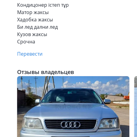
Кондицонер істеп тұр
Матор жаксы
Хадобка жаксы
Би лед дални лед
Кузов жаксы
Срочна
Перевести
Отзывы владельцев