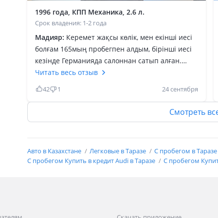
1996 года, КПП Механика, 2.6 л.
Срок владения: 1-2 года
Мадияр:
Керемет жақсы көлік, мен екінші иесі
болғам 165мың пробегпен алдым, бірінші иесі
кезінде Германияда салоннан сатып алған.
Жүрісі жұмсақ бір қалыпты, трассада баса
Читать весь отзыв
берсен жүре береді, еш бір жері
42
1
24 сентября
сықырламайды. Заводтан подогрев бар қыста
рахат 90 градус ысытып қояды, машинаға
Смотреть вс
отырып тек кілтпен оталдырып кете бересін.
Пеші ыстық, климат контроль жазда
мұздатады.2.6 болғасон қалада 15л. Жейді,
Авто в Казахстане
Легковые в Таразе
С пробегом в Тараз
трассада орташа жылдамдықта 10л кетеді. Бұл
С пробегом Купить в кредит Audi в Таразе
С пробегом Купить
көлік тек қана жақсы жағынан есте қалды. Егер
завод тағы жасап шығаратын болса ештеңеге
қарамай алушы едім. Машинаның жағдайы
жақсы болса ойланбай алуға болады.
дателям
Скачать приложение