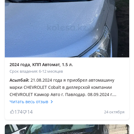
2024 года, КПП Автомат, 1.5 л.
Срок владения: 6-12 месяцев
Асылбай:
21.08.2024 года я приобрел автомашину
марки CHEVROLET Cobalt в диллерской компании
CHEVROLET Камкор Авто г. Павлодар. 08.09.2024 г.
Начались первые неисправности, а именно загорелся
Читать весь отзыв
чек, абс, тахометр и спидометр играли, не
174
14
24 октября
переключалась скорость, в связи чем я обратился в
сервис по адресу г. Павлодар ул. Торговая 1 «Kamkor
Service». В сервисе провели компьютерную