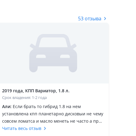
53 отзыва
2019 года, КПП Вариатор, 1.8 л.
Срок владения: 1-2 года
Али:
Если брать то гибрид 1.8 на нем
установлена кпп планетарно дисковыи не чему
совсем ломатса и масло менеть не часто а про
движок вообше это бомба 500.000 тыс без
Читать весь отзыв
проблем на батарею гарантия 300.000 т сам