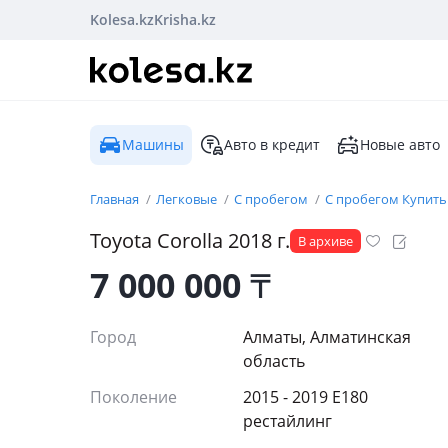
Kolesa.kz
Krisha.kz
Машины
Авто в кредит
Новые авто
Главная
Легковые
С пробегом
С пробегом Купить
Toyota
Corolla
2018
г.
В архиве
7 000 000
₸
Город
Алматы, Алматинская
область
Поколение
2015 - 2019 E180
рестайлинг