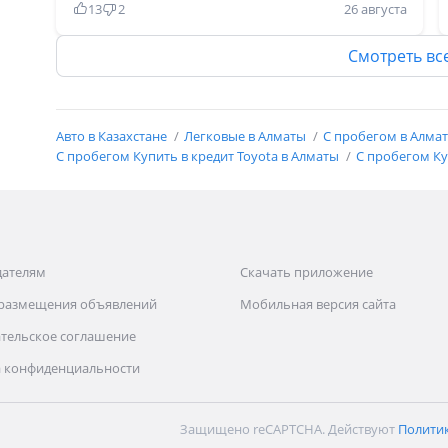
13
2
26 августа
комфортабельный, салон вместительный как
Камри, багажник большой, денег не требует
Смотреть вс
масло поменял ездишь и ездишь и все. Шумка
очень хорошая посторонних звуков не слышно,
материалы все идеально сделаны. Берите и
Авто в Казахстане
Легковые в Алматы
С пробегом в Алма
наслаждайтесь очень хорошая и долговечная
С пробегом Купить в кредит Toyota в Алматы
С пробегом Куп
машина! Всем удачи если возьмете точно не
пожалеете слово даю.
дателям
Скачать приложение
 размещения объявлений
Мобильная версия сайта
тельское соглашение
 конфиденциальности
Защищено reCAPTCHA. Действуют
Полити