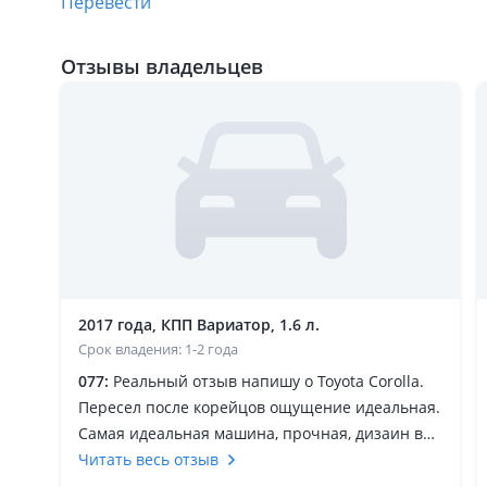
Перевести
Отзывы владельцев
2017 года, КПП Вариатор, 1.6 л.
Срок владения: 1-2 года
077:
Реальный отзыв напишу о Toyota Corolla.
Пересел после корейцов ощущение идеальная.
Самая идеальная машина, прочная, дизаин вид
имеет, мягкая, кочку не чуствует плывет как
Читать весь отзыв
корабль, по трассе нареканий нет,