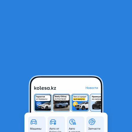
RU
Открыть приложение
1
/
3
Toyota Land Cruiser 2000 года
8 000 000 ₸
Объявление находится в архиве и может быть