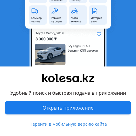
неактуальным.
Город
Жезказган, Улытауская
область
Поколение
1998 - 2002 J100
Кузов
Внедорожник
Объем двигателя, л
4.2 (дизель)
Коробка передач
Механика
Привод
Полный привод
Руль
Слева
Удобный поиск и быстрая подача в приложении
Цвет
белый
Растаможен в Казахстане
Да
Открыть приложение
кондиционер
Перейти в мобильную версию сайта