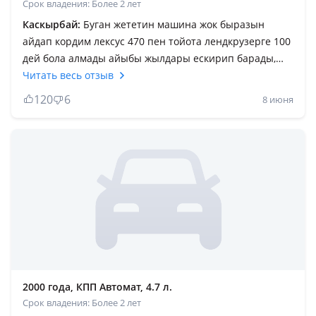
Срок владения: Более 2 лет
Каскырбай:
Буган жететин машина жок быразын
айдап кордим лексус 470 пен тойота лендкрузерге 100
дей бола алмады айыбы жылдары ескирип барады,
калада да даладада сенимди серик, калдырмайтын дос
Читать весь отзыв
осыларды ойлап тапкан адам молодец жалпы минусы
120
6
8 июня
жок машина озим кормедим ходовканы жаксы
заттармен бир жыйнап алсан 1, 2 жыл туртпей
журесин калада гана журсен 4, 5 жыл журесинау
коробка мангилике истелгендей май ауыстырып
турсан болды, моторыда капризни емес май суына
уакытылы карап журсен тойгада малгада минип кете
беретин казактарга арналып шыгарылган машина бул
2000 года, КПП Автомат, 4.7 л.
Срок владения: Более 2 лет