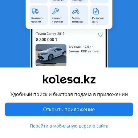
неактуальным.
Город
Атырау, Атырауская область
Поколение
2012 - 2015 6 поколение (V6)
Кузов
Седан
Объем двигателя, л
2.5 (гибрид)
Пробег
182 800 км
Коробка передач
Вариатор
Привод
Передний привод
Руль
Слева
Удобный поиск и быстрая подача в приложении
Цвет
золотистый
Растаможен в Казахстане
Да
Открыть приложение
литые диски, тонировка, люк, спойлер, обвес, ветровики ,
Перейти в мобильную версию сайта
хрустальная оптика, линзованная оптика, дневные