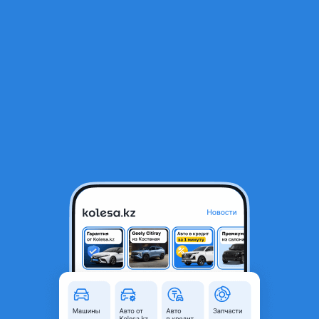
RU
Открыть приложение
1
/
17
Lexus ES 300h 2015 года
8 200 000 ₸
Объявление находится в архиве и может быть