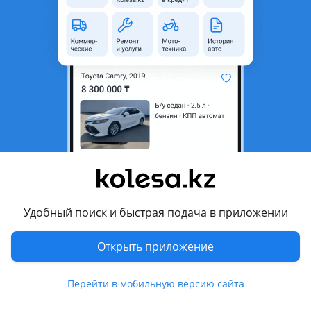
неактуальным.
Город
Актау, Мангистауская
область
Поколение
2020 - н.в. 1 поколение
Кузов
Седан
Объем двигателя, л
1.5 (бензин)
Пробег
125 000 км
Коробка передач
Автомат
Привод
Передний привод
Удобный поиск и быстрая подача в приложении
Руль
Слева
Растаможен в Казахстане
Да
Открыть приложение
Комментарий продавца
Перейти в мобильную версию сайта
Один хозяин, родной краска, 6 ай гарантия, айдай ың