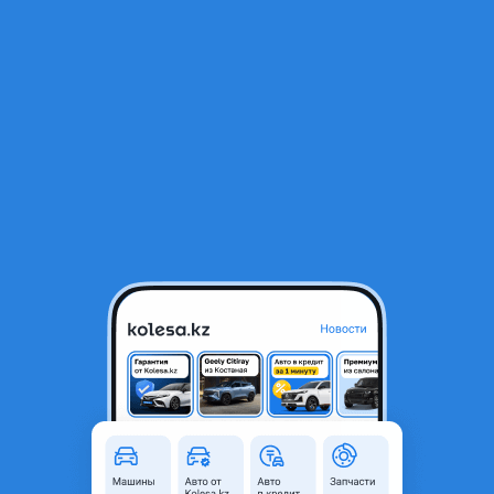
RU
Открыть приложение
1
/
5
Chevrolet Nexia 2021 года
4 900 000 ₸
Объявление находится в архиве и может быть