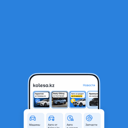
RU
Открыть приложение
1
/
3
Фары Land Cruiser 200
90 000 ₸
Город
Астана, Акмолинская