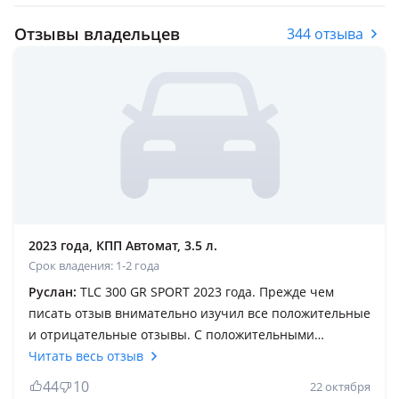
Отзывы владельцев
344 отзыва
2023 года, КПП Автомат, 3.5 л.
Срок владения: 1-2 года
Руслан:
TLC 300 GR SPORT 2023 года. Прежде чем
писать отзыв внимательно изучил все положительные
и отрицательные отзывы. С положительными
отзывами согласен только в части динамики разгона и
Читать весь отзыв
легкости управления. С отрицательными отзывами
44
10
22 октября
согласен полностью, подписываюсь под каждым