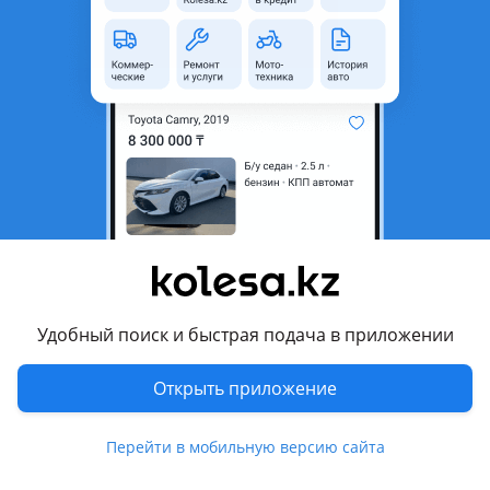
область
Состояние
Новая
Комментарий продавца
Фары на LC 200 black
2012-2015 год
Отличное качество!
Отправка в регионы
Перевести
Другие объявления продавца
Удобный поиск и быстрая подача в приложении
Чингис
Открыть приложение
Запчасти
Перейти в мобильную версию сайта
Автозапчасти
1458