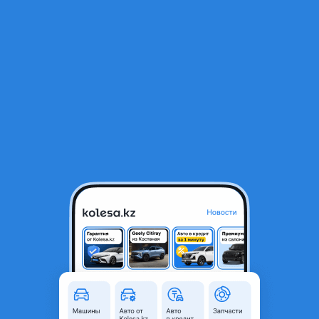
RU
Открыть приложение
1
/
5
Телевизор в сборе для всех моделей Toyota
50 000 ₸
Объявление находится в архиве и может быть