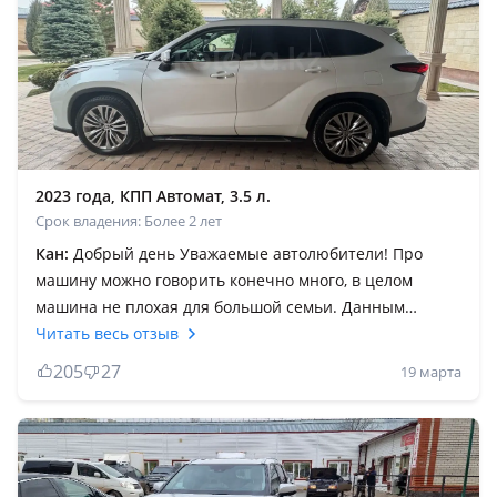
2023 года, КПП Автомат, 3.5 л.
Срок владения: Более 2 лет
Кан:
Добрый день Уважаемые автолюбители! Про
машину можно говорить конечно много, в целом
машина не плохая для большой семьи. Данным
автомобилем владел 2 года. Проблем ни каких не
Читать весь отзыв
приносила, но не понравилась машина по
205
27
19 марта
бездорожью. Машина становится очень жесткой вся
ходовка начинает пробивать, трассу держит уверенно,
для города самое подходящее авто. Амортизаторы по
неровностям как будто не справляются и не успевают
отрабатывать свой ход. По большей части продали