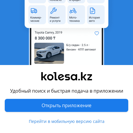
неактуальным.
Город
Алматы, Алматинская
область
Состояние
Новая
Оригинальность
Оригинал
Есть доставка
Да
Подходит на авто
Toyota Camry
Удобный поиск и быстрая подача в приложении
Toyota Corolla
Toyota Highlander
Открыть приложение
Toyota Land Cruiser
Перейти в мобильную версию сайта
Показать больше
Toyota Land Cruiser Prado