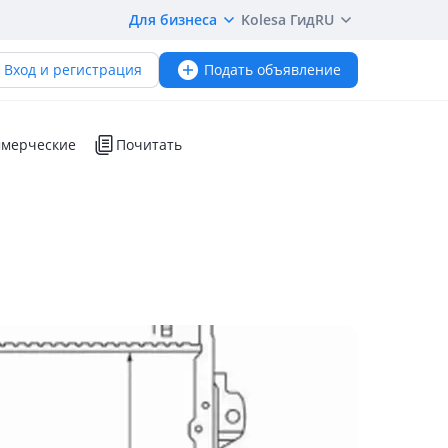
Для бизнеса
Kolesa Гид
RU
Вход и регистрация
Подать объявление
мерческие
Почитать