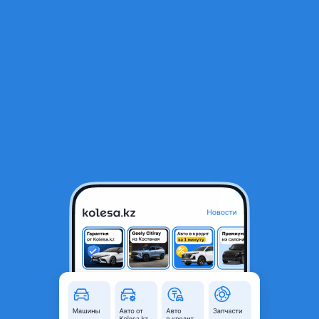
RU
Открыть приложение
1
/
5
Динамик
4 000 ₸
Объявление находится в архиве и может быть