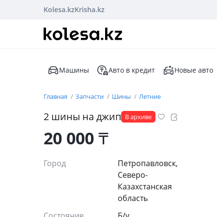
Kolesa.kz
Krisha.kz
Машины
Авто в кредит
Новые авто
Главная
Запчасти
Шины
Летние
2 шины на джип
В архиве
20 000
₸
Город
Петропавловск,
Северо-
Казахстанская
область
Состояние
Б/y