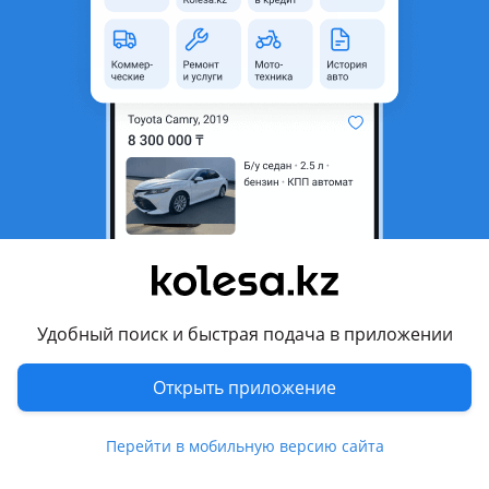
неактуальным.
Город
Алматы, Алматинская
область
Состояние
Новая
Сезонность
Летние
Ширина
205 мм
Высота профиля
60
Диаметр
R16
Возможна рассрочка или
Да
кредит
Удобный поиск и быстрая подача в приложении
Есть доставка
Да
Открыть приложение
Комментарий продавца
Перейти в мобильную версию сайта
Nexen N'Fera SU1 — это летние