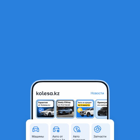
RU
Открыть приложение
1
/
4
205/60/16 Nexen N Fera SU1 Korea
29 000 ₸
Объявление находится в архиве и может быть