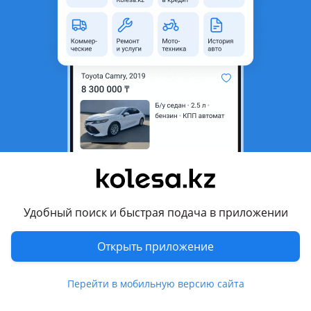
неактуальным.
Город
Кокшетау, Акмолинская
область
Поколение
1994 - н.в. 1 поколение
Кузов
Фургон
Объем двигателя, л
2.9 (бензин)
Пробег
390 000 км
Коробка передач
Механика
Привод
Задний привод
Удобный поиск и быстрая подача в приложении
Руль
Слева
Цвет
белый
Открыть приложение
Растаможен в Казахстане
Да
Перейти в мобильную версию сайта
велюр , bluetooth, USB , ГУР