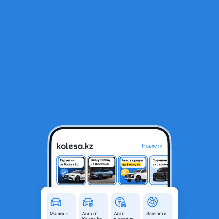
RU
Открыть приложение
1
/
5
Диски хундай (ELANTRA)
150 000 ₸
Объявление находится в архиве и может быть