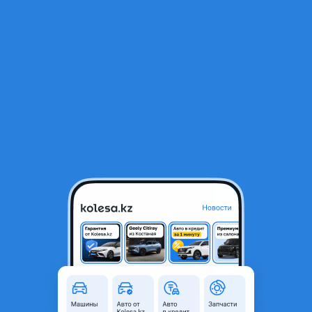
RU
Открыть приложение
В начало
1
/
2
BMW F10 F07 F02 масло стакан масляный N55
20 000 ₸
Город
Астана, Акмолинская