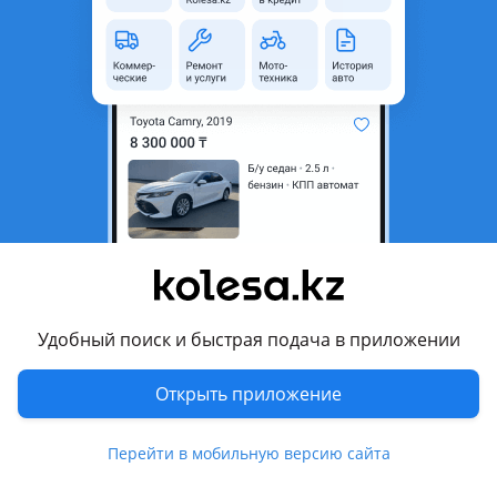
область
Поколение
1992 - 2000 1 поколение
(GFC/GC/GF)
Кузов
Универсал
Объем двигателя, л
1.6 (бензин)
Коробка передач
Механика
Привод
Полный привод
Руль
Слева
Растаможен в Казахстане
Да
Удобный поиск и быстрая подача в приложении
Комментарий продавца
Вложения по кузову, техничка в отличном состоянии,
Открыть приложение
хороший торг за нал
Перейти в мобильную версию сайта
Перевести