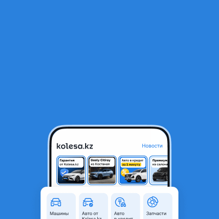
RU
Открыть приложение
1
/
8
Subaru Impreza 1993 года
1 450 000 ₸
Город
Алматы, Алматинская