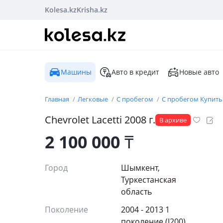
Kolesa.kz
Krisha.kz
Машины
Авто в кредит
Новые авто
Главная
Легковые
С пробегом
С пробегом Купить
Chevrolet
Lacetti
2008
г.
В архиве
2 100 000
₸
Город
Шымкент,
Туркестанская
область
Поколение
2004 - 2013 1
поколение (J200)