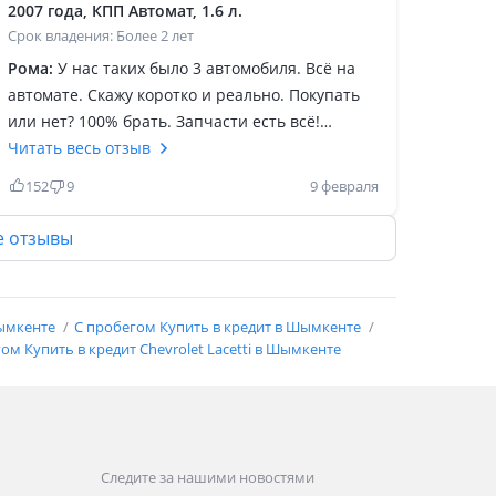
2007 года, КПП Автомат, 1.6 л.
Срок владения: Более 2 лет
Рома:
У нас таких было 3 автомобиля. Всё на
автомате. Скажу коротко и реально. Покупать
или нет? 100% брать. Запчасти есть всё!
Разборы вообще не нужны. Цены дешевле
Читать весь отзыв
приоры а качество лучше. Машина
152
9
9 февраля
комфортная мягкая. Не ставьте тока китайские
пружины! Разбор или оригинал. Тогда машина
е отзывы
мягко идёт Салон качество из 90-х Купите в
хорошем состоянии Лачети и будем вам
счастье Кузов ходовка электроника коробка все
Шымкенте
С пробегом Купить в кредит в Шымкенте
крепкое и надёжное. Лучше любой тоёты за эти
ом Купить в кредит Chevrolet Lacetti в Шымкенте
деньги. Сам работал на СТО поэтому знаю что
пишу
Следите за нашими новостями