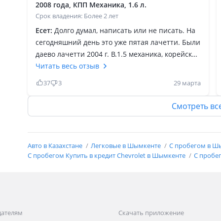
2008 года, КПП Механика, 1.6 л.
Срок владения: Более 2 лет
Есет:
Долго думал, написать или не писать. На
сегодняшний день это уже пятая лачетти. Были
даево лачетти 2004 г. В.1.5 механика, корейской
сборки, затем шевроле лачетти 2004 года 1.6
Читать весь отзыв
механика, потом универсал 2008 г. В.1.6
37
3
29 марта
механика российской сборки, 2012 г. В 1.6
механика казахстанской сборки, сейчас 2008
Смотреть вс
года 1.4 российской сборки. В принципе
машина для своих лет я бы сказал отлично.
Первая очень понравилось всё таки корейской
Авто в Казахстане
Легковые в Шымкенте
С пробегом в 
сборки, хотя и 1.5 но бодрая и тяга хорошая
С пробегом Купить в кредит Chevrolet в Шымкенте
С пробег
при нормальных скоростях и передаче КПП и
расход топлива по трассе 5.5-5.6 при скорости
90 км/ч и не торопливой езде, в городе 7.7 при
не торопливой елде, но всё таки зависит от
манеры езды. Можно и в 11 л уложиться. По
дателям
Скачать приложение
эксплуатации на оценку хорошо с плюсом,