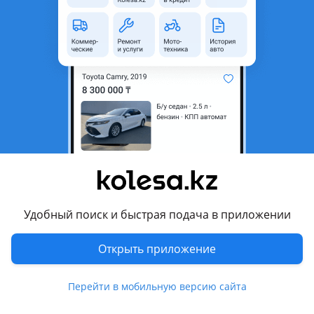
неактуальным.
Город
Алматы, Алматинская
область
Состояние
Новая
Возможна рассрочка или
Да
кредит
Комментарий продавца
РЕШЕТКА Радиатора Maxima A32
Хорошее качество
Удобный поиск и быстрая подача в приложении
Садятся без зазоров
Жақсы сапа
Открыть приложение
Керек заттарыңызды білгіңіз келсе, бізге хабарласып,
немесе нөмірге жазыңыздар
Перейти в мобильную версию сайта
Перевести