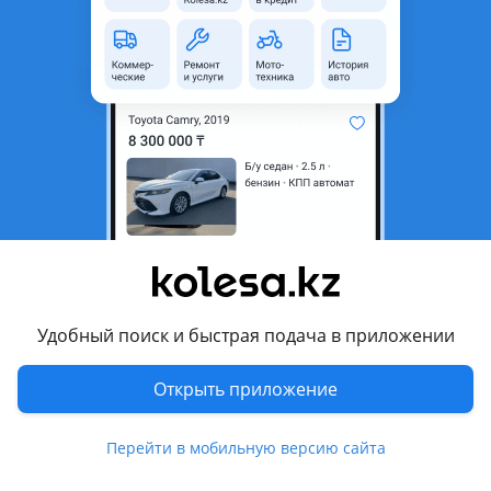
область
Состояние
Новая
Сезонность
Зимние
Ширина
295 мм
Высота профиля
35
Диаметр
R21
Комментарий продавца
23 года шины, цена указана за 1 шт
Перевести
Удобный поиск и быстрая подача в приложении
Открыть приложение
Другие объявления продавца
UNITYRE
Перейти в мобильную версию сайта
Машины