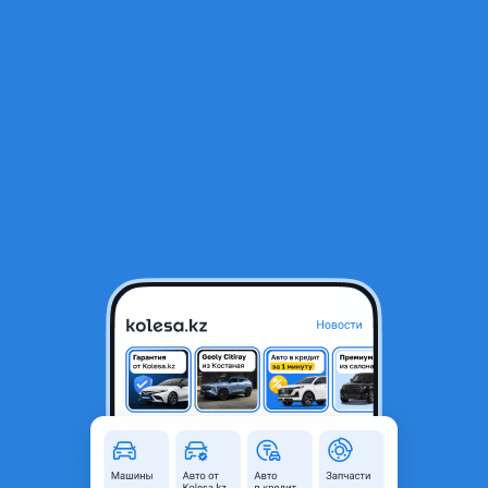
RU
Открыть приложение
1
/
4
295/35/21 WINTOURA DAVANTI
35 000 ₸
Город
Алматы, Алматинская