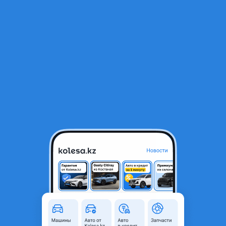
RU
Открыть приложение
1
/
3
Крепление переднего бампера Kia Cerato 2015
3 000 ₸
Город
Алматы, Алматинская