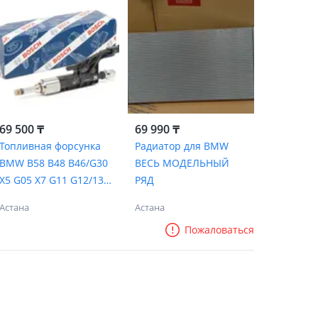
69 500 ₸
69 990 ₸
Топливная форсунка
Радиатор для BMW
BMW B58 B48 B46/G30
ВЕСЬ МОДЕЛЬНЫЙ
X5 G05 X7 G11 G12/13
РЯД
53 8 625 396
Астана
Астана
Пожаловаться