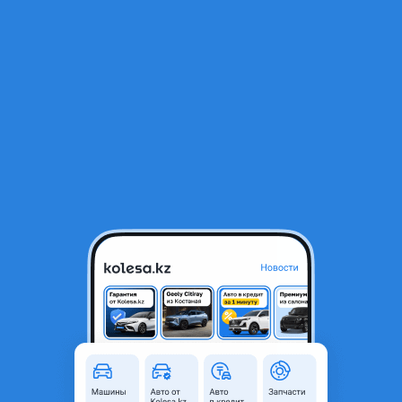
RU
Открыть приложение
1
/
5
Амортизатор TOKICO JAPAN.SUBARU FORESTER
40 000 ₸
Город
Алматы, Алматинская