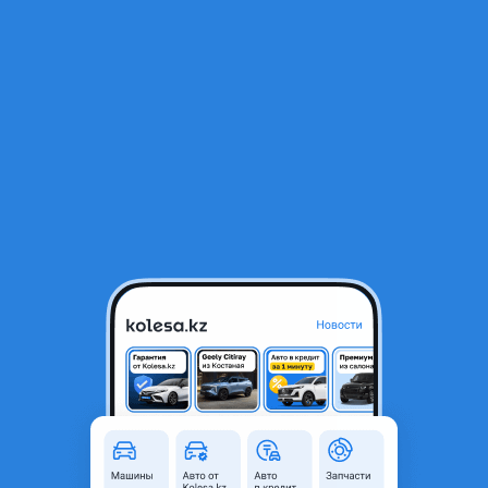
RU
Открыть приложение
1
/
13
Бампер задний Hyundai Tucson 2024-2026 NEW ORIGINAL
10 000 ₸
Город
Алматы, Алматинская