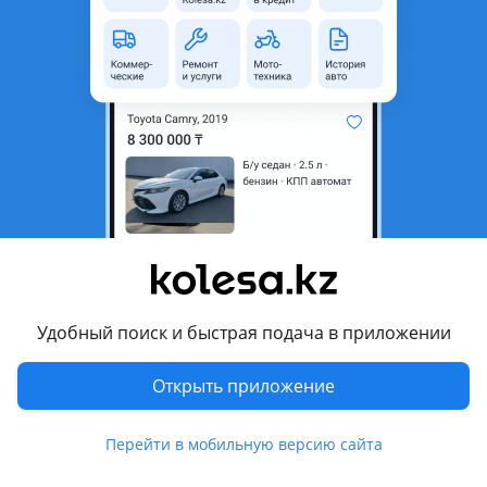
область
Состояние
Новая
Оригинальность
Оригинал
Есть доставка
Да
Подходит на авто
Hyundai Creta
2021 - 2022 2 поколение (SU2), 2019 - 2021 1 поколение
рестайлинг (GS/GC), 2024 - н.в. 2 поколение рестайлинг
(SU2)
Удобный поиск и быстрая подача в приложении
Hyundai Palisade
2024 - н.в. 2 поколение, 2018 - 2022 1 поколение, 2022 - н.в.
Показать больше
Открыть приложение
1 поколение рестайлинг
Hyundai Bayon
Комментарий продавца
Перейти в мобильную версию сайта
2021 - н.в. 1 поколение
В продаже