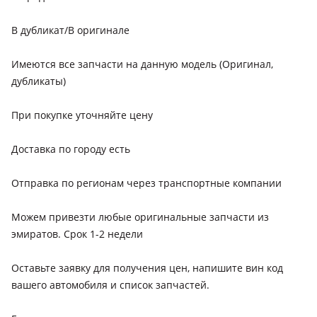
Hyundai Mufasa
2023 - н.в. 1 поколение
В дубликат/В оригинале
Hyundai Accent
Имеются все запчасти на данную модель (Оригинал,
2017 - н.в. 5 поколение (HC), 2010 - 2017 4 поколение
(RB/RC), 2020 - н.в. 5 поколение рестайлинг (YC)
дубликаты)
Hyundai Elantra
При покупке уточняйте цену
2015 - 2020 6 поколение (AD/ADA), 2018 - 2020 6 поколение
рестайлинг (AD/ADA), 2020 - н.в. 7 поколение (CN7), 2023 -
Доставка по городу есть
н.в. 7 поколение рестайлинг
Hyundai Grandeur
Отправка по регионам через транспортные компании
2019 - 2022 IG рестайлинг, 2016 - 2019 IG, 2022 - н.в. 7
поколение
Можем привезти любые оригинальные запчасти из
эмиратов. Срок 1-2 недели
Hyundai Santa Fe
2020 - н.в. 4 поколение рестайлинг, 2018 - 2021 4
Оставьте заявку для получения цен, напишите вин код
поколение (TM/TMA), 2023 - н.в. 5 поколение
вашего автомобиля и список запчастей.
Hyundai Sonata