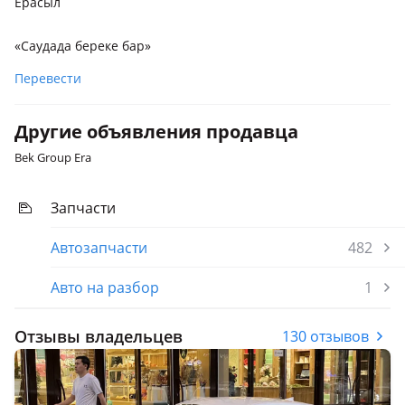
2019 - н.в. 8 поколение (DN8), 2017 - 2022 7 поколение
Ерасыл
рестайлинг (LF), 2023 - н.в. 8 поколение рестайлинг
«Саудада береке бар»
Hyundai Tucson
2023 - н.в. 4 поколение рестайлинг (NX4), 2018 - 2021 3
Перевести
поколение рестайлинг (TL/TLE), 2015 - 2019 3 поколение
(TL/TLE), 2020 - н.в. 4 поколение (NX4)
Другие объявления продавца
Bek Group Era
Запчасти
Автозапчасти
482
Авто на разбор
1
Отзывы владельцев
130 отзывов