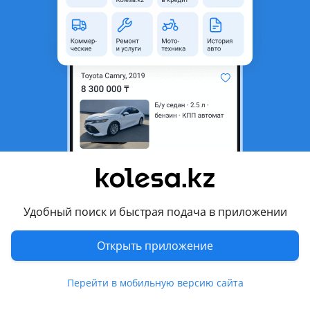
область
Состояние
Новая
Оригинальность
Оригинал
Код запчасти
ST-214-19L5L
Есть доставка
Да
Подходит на авто
Mitsubishi L200
2023 - н.в. 6 поколение, 2018 - н.в. 5 поколение рестайлинг
(KJ/KK/KL), 2015 - 2019 5 поколение (KJ/KK/KL)
Удобный поиск и быстрая подача в приложении
Комментарий продавца
Открыть приложение
ST-214-19L5L
Перейти в мобильную версию сайта
Фонарь задний MITSUBISHI L200 2015 — Наличие и
актуальную цену уточняйте у менеджера