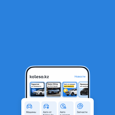
RU
Открыть приложение
В начало
1
/
2
Фонарь задний
19 100 ₸
Город
Караганда, Карагандинская