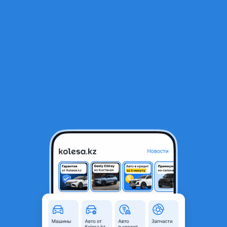
RU
Открыть приложение
1
/
9
Volkswagen Golf 1994 года
1 500 000 ₸
Объявление находится в архиве и может быть