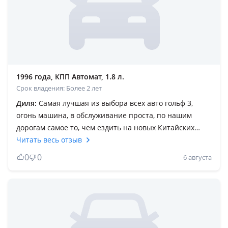
1996 года, КПП Автомат, 1.8 л.
Срок владения: Более 2 лет
Диля:
Самая лучшая из выбора всех авто гольф 3,
огонь машина, в обслуживание проста, по нашим
дорогам самое то, чем ездить на новых Китайских
машинах, лучше взять гольф 3 и кататься без проблем.
Читать весь отзыв
Volkswagen Golf III 1996 года — настоящая легенда,
0
0
6 августа
проверенная временем! Если вы ищете автомобиль,
который сочетает в себе надежность, комфорт и
легендарное немецкое качество, то этот Golf III
именно для вас. Несмотря на свой возраст, машина
находится в отличном техническом состоянии и
готова радовать нового владельца каждый день.