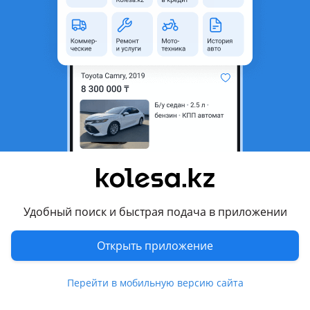
неактуальным.
Город
Кокшетау, Акмолинская
область
Поколение
1991 - 2002 3 поколение
Кузов
Хэтчбек
Объем двигателя, л
1.8 (бензин)
Пробег
145 000 км
Коробка передач
Механика
Привод
Передний привод
Удобный поиск и быстрая подача в приложении
Руль
Слева
Растаможен в Казахстане
Да
Открыть приложение
аудиосистема, bluetooth, сабвуфер , налог уплачен,
Перейти в мобильную версию сайта
техосмотр пройден, вложений не требует