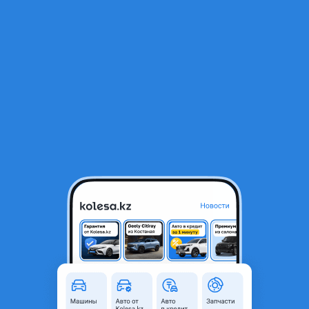
RU
Открыть приложение
В начало
1
/
2
Головка блока цилиндров (трамблер)
103 900 ₸
Город
Талдыкорган, Жетысуская