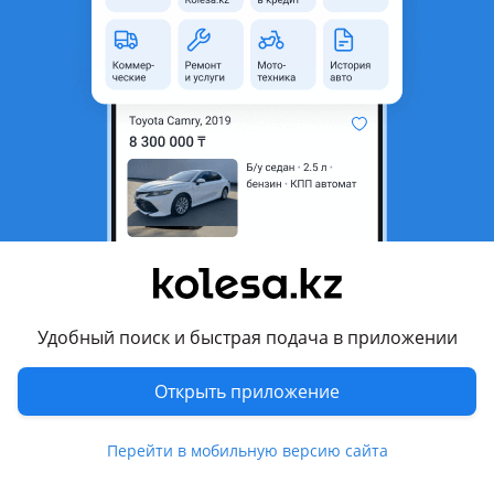
область
Состояние
Новая
Оригинальность
Оригинал
Код запчасти
ST-166-0001
Есть доставка
Да
Подходит на авто
Chevrolet Spark
2009 - н.в. M300, 2005 - 2009 M200
Daewoo Matiz
Удобный поиск и быстрая подача в приложении
2007 - 2009 M250 рестайлинг (M200/M250), 2005 - 2007
M200 (M200/M250), 2000 - 2016 M150 рестайлинг
Открыть приложение
(M100/M150), 1997 - 2000 M100 (M100/M150)
Показать больше
Daewoo Tico
Перейти в мобильную версию сайта
1991 - 2001 KLY3
Комментарий продавца