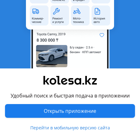
неактуальным.
Город
Алматы, Алматинская
область
Состояние
Новая
Сезонность
Летние
Ширина
215 мм
Высота профиля
65
Диаметр
R16
Возможна рассрочка или
Да
кредит
Удобный поиск и быстрая подача в приложении
Есть доставка
Да
Открыть приложение
Комментарий продавца
Перейти в мобильную версию сайта
В наличии большой ассортимент шин. Продажа оптом и в