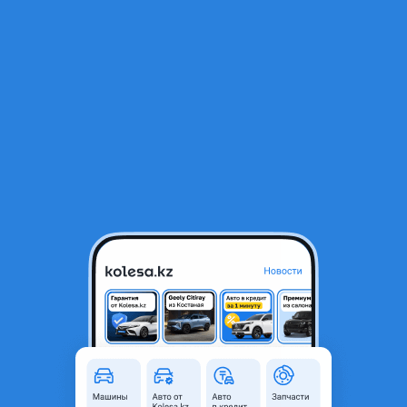
RU
Открыть приложение
1
/
5
215/65R16 98H Pirelli Scorpion Verde All Season
46 500 ₸
Объявление находится в архиве и может быть