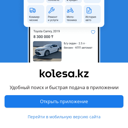
область
Состояние
Б/y
Оригинальность
Оригинал
Подходит на авто
Honda Civic
1995 - 2000 6 поколение (MB/MC/MA/MB/EJ/EK/EJ/EM1), 2000
- 2003 7 поколение (EU/EP/EV/EM2/ES/ET)
Комментарий продавца
Порог на Honda Civic 1994-2002 привозной в оригинале
Удобный поиск и быстрая подача в приложении
цена за один продаются по парам пара 20000
Открыть приложение
Перевести
Перейти в мобильную версию сайта
Другие объявления продавца