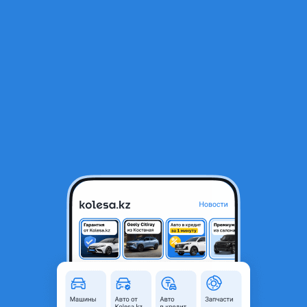
RU
Открыть приложение
1
/
3
Парог хонда сивик
10 000 ₸
Город
Алматы, Алматинская