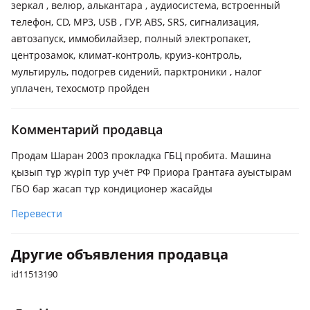
зеркал , велюр, алькантара , аудиосистема, встроенный
телефон, CD, MP3, USB , ГУР, ABS, SRS, сигнализация,
автозапуск, иммобилайзер, полный электропакет,
центрозамок, климат-контроль, круиз-контроль,
мультируль, подогрев сидений, парктроники , налог
уплачен, техосмотр пройден
Комментарий продавца
Продам Шаран 2003 прокладка ГБЦ пробита. Машина
қызып тұр жүріп тур учёт РФ Приора Грантаға ауыстырам
ГБО бар жасап тұр кондиционер жасайды
Перевести
Другие объявления продавца
id11513190