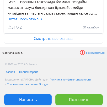
Бека:
Шараннын таксовкада болмаган жагдайы
жаксысын алуга болады коп бузылабермейди
китайдын запчастын салмау керек колдан келсе сол
атына кир келтиретин. Карапайым колик, аязда жаксы
Читать весь отзыв
оталады, 2 пеш кыста ташкент кылады, моторы 8
31
2
31 октября
клапын простой миллионник. Маган унаганы 5
орындыкты онай алып тыстап, есик холодилник диван
Смотреть все отзывы
барин тасымалдауга болады. Салмакты колик 2 обем
слабыйлау брак семейный колик болгансон солай
6 августа 2026 г.
Пожаловаться
болганыда дурыс шгар.3мын оборотда 120 устайды 6
скороста.-"&^
© 2006 — 2026 АО Колеса
Главная
Полная версия
Защищено reCAPTCHA. Действуют
Политика конфиденциальности
и
Условия использования Google
Написать
Позвонить