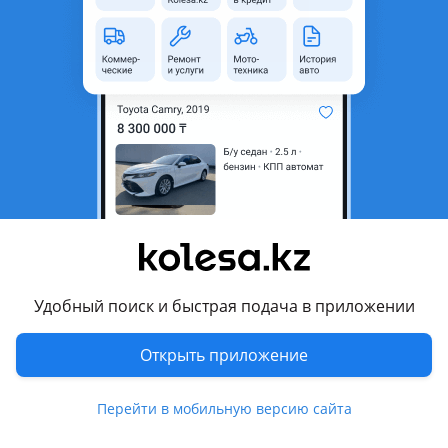
Город
Уральск, Западно-
Казахстанская область
Поколение
2000 - 2003 1 поколение
рестайлинг
Кузов
Минивэн
Объем двигателя, л
2.8 (бензин)
Пробег
270 000 км
Коробка передач
Автомат
Привод
Передний привод
Руль
Слева
Удобный поиск и быстрая подача в приложении
Цвет
черный металлик
Растаможен в Казахстане
Нет
Открыть приложение
литые диски, тонировка, ветровики, рейлинги , ксенон,
Перейти в мобильную версию сайта
биксенон, хрустальная оптика, противотуманки, обогрев