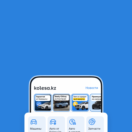
RU
Открыть приложение
1
/
4
Volkswagen Sharan 2003 года
1 000 000 ₸
аварийная/не на ходу