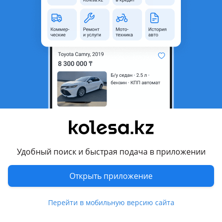
неактуальным.
Город
Алматы, Алматинская
область
Состояние
Новая
Сезонность
Летние
Ширина
245 мм
Высота профиля
45
Диаметр
R17
Возможна рассрочка или
Да
кредит
Удобный поиск и быстрая подача в приложении
Есть доставка
Да
Открыть приложение
Комментарий продавца
Перейти в мобильную версию сайта
В наличии большой ассортимент шин. Продажа оптом и в