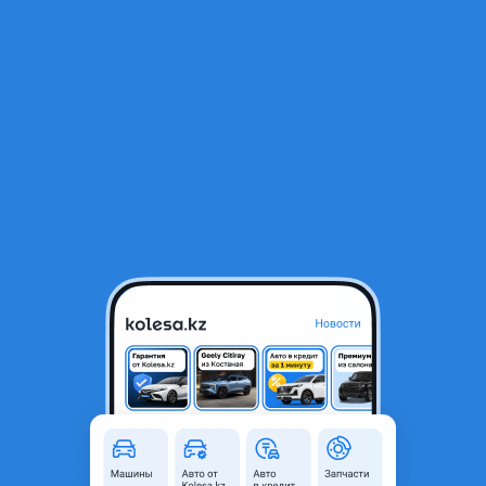
RU
Открыть приложение
1
/
3
245/45R17 Primacy 4 + 99Y Michelin
83 000 ₸
Объявление находится в архиве и может быть