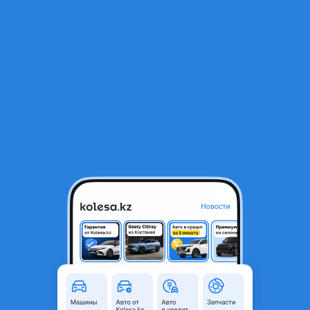
RU
Открыть приложение
1
/
6
Ключ Мерседес Е350
10 000 ₸
Город
Алматы, Алматинская